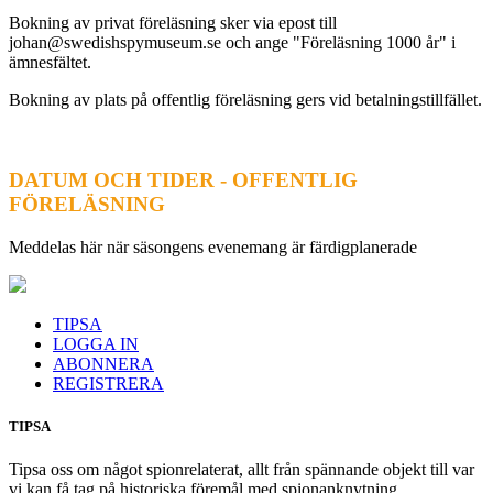
Bokning av privat föreläsning sker via epost till
johan@swedishspymuseum.se och ange "Föreläsning 1000 år" i
ämnesfältet.
Bokning av plats på offentlig föreläsning gers vid betalningstillfället.
DATUM OCH TIDER - OFFENTLIG
FÖRELÄSNING
Meddelas här när säsongens evenemang är färdigplanerade
TIPSA
LOGGA IN
ABONNERA
REGISTRERA
TIPSA
Tipsa oss om något spionrelaterat, allt från spännande objekt till var
vi kan få tag på historiska föremål med spionanknytning.