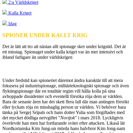
2:a Världskriget
Kalla Kriget
Idag
SPIONER UNDER KALLT KRIG
Det är lätt att tro att nästan allt spionage sker under krigstid. Det är
ett misstag. Spionaget under kalla kriget var än mer intensivt och
ibland farligare än under världskrigen
Under fredstid kan spioneriet däremot ändra karaktär till att mera
fokusera på industrispionage, militärteknologiskt spionage och även
flyktingspionage där en totalitär regim vill hålla kolla på sina
avhoppade dissidenter och eventellt försöka röja dem ur världen.
Bara de senaste åren har det skett flera fall där man antingen försökt
eller lyckats röja en misshaglig person ur världen. Vi behöver bara
tänka på Sergej Sripals och hans dotter Yulia som förgiftades med
det mycket dödliga nervgiftet "
Novijok
" i mars 2018. Lyckligtvis
överlevde han men har fortfarande sviter efter attacken. Likaså lät
Nordkorianska Kim Jung-un mörda hans halvbror Kim Jong-nam