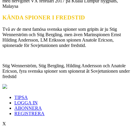
med nervgiftet VX februari 2017 på Kuala Lumpur flygplats,
Malaysa
KÄNDA SPIONER I FREDSTID
Två av de mest famösa svenska spioner som gripits är ju Stig
Wennerström och Stig Bergling, men även Marinspionen Ernst
Hilding Andersson, LM Eriksson spionen Anatole Ericson,
spionerade för Sovjetunionen under fredstid.
Stig Wennerström, Stig Bergling, Hilding Andersson och Anatole
Ericson, fyra svenska spioner som spionerat åt Sovjetunionen under
fredstid
TIPSA
LOGGA IN
ABONNERA
REGISTRERA
X