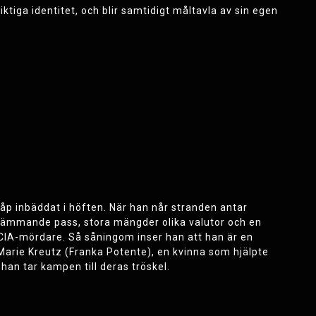
iktiga identitet, och blir samtidigt måltavla av sin egen
åp inbäddat i höften. När han når stranden antar
rämmande pass, stora mängder olika valutor och en
v CIA-mördare. Så såningom inser han att han är en
Marie Kreutz (Franka Potente), en kvinna som hjälpte
an tar kampen till deras tröskel.