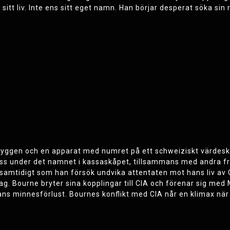
sitt liv. Inte ens sitt eget namn. Han börjar desperat söka sin r
 ryggen och en apparat med numret på ett schweiziskt värdesk
ass under det namnet i kassaskåpet, tillsammans med andra f
et samtidigt som han försök undvika attentaten mot hans liv a
 Bourne bryter sina kopplingar till CIA och förenar sig med 
ns minnesförlust. Bournes konflikt med CIA når en klimax när h