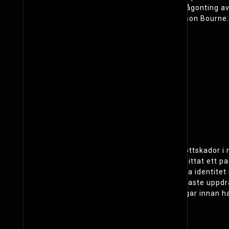
När han väl vaknar till kan han inte minnas någonting av 
chef. Robert Ludlum skrev tre böcker om Jason Bourne:
Filmer i serien
The Bourne Identity (2002)
The Bourne Supremacy (2004)
The Bourne Ultimatum (2007)
The Bourne Legacy (2012)
Jason Bourne (2016)
The Bourne Identity
En man hittas flytande i Medelhavet med skottskador i
mannen namnet Jason Bourne efter att ha hittat ett p
pistol. Han börjar därefter jakten på sin sanna identit
lönnmördare som misslyckades med sitt senaste uppdrag.
honom att lära sig om hans senaste handlingar innan ha
The Bourne Supremacy