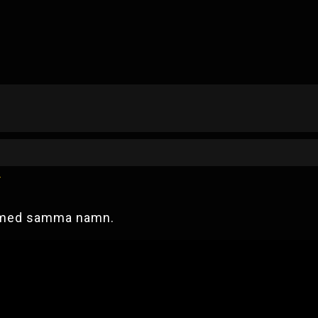
Y
r med samma namn.