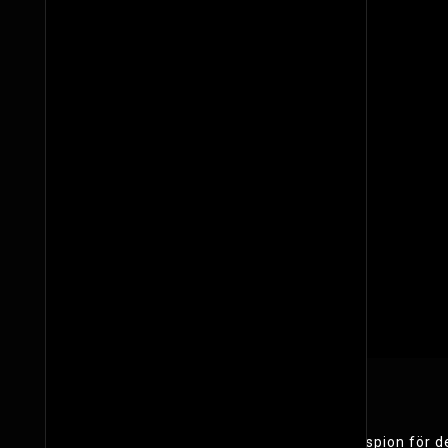
Beskrivning:
Jason Bourne är utbildad yrkesmördare och spion för de